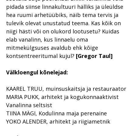
pidada siinse linnakultuuri hälliks ja üleüldse
hea ruumi arhetüübiks, näib tema tervis ja
tulevik olevat unustatud teema. Kas kõik on
niigi hästi või on olukord lootusetu? Kuidas
elab vanalinn, kus linnaelu oma
mitmekülgsuses avaldub ehk kõige
kontsentreeritumal kujul?
[Gregor Taul]
Välkloengul kõnelejad:
KAAREL TRUU, muinsuskaitsja ja restauraator
MARIA PUKK, arhitekt ja kogukonnaaktivist
Vanalinna seltsist
TIINA MÄGI, Kodulinna maja perenaine
YOKO ALENDER, arhitekt ja riigiametnik