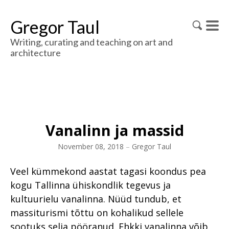
Gregor Taul
Writing, curating and teaching on art and
architecture
Vanalinn ja massid
November 08, 2018
–
Gregor Taul
Veel kümmekond aastat tagasi koondus pea
kogu Tallinna ühiskondlik tegevus ja
kultuurielu vanalinna. Nüüd tundub, et
massiturismi tõttu on kohalikud sellele
sootuks selja pööranud. Ehkki vanalinna võib