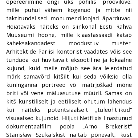
opereerimine ongi üks põhilisi proovikive,
mille puhul vähem kogenud ja mitte nii
taktitundelised monumendiloojad äparduvad.
Hoiatavaks näiteks on siinkohal Eesti Rahva
Muuseumi hoone, mille klaasfassaadi katab
kaheksakandadest moodustuv muster.
Arhitektide Pariisi kontorist vaadates võis see
tunduda kui huvitavalt eksootiline ja lokaalne
kujund, kuid meile mõjub see ära leierdatud
märk samavõrd kitšilt kui seda võiksid olla
kuninganna portreed või matrjoškad mõne
briti või vene mäluasutuse müüril. Samas on
kitš kunstiliselt ja eetiliselt ohutum lahendus
kui näiteks potentsiaalselt „tuleohtlikud“
visuaalsed kujundid. Hiljuti Netflixis linastunud
dokumentaalfilm poola „Arno Brekerist“
Stanisław Szukalskist näitab põnevalt, kust