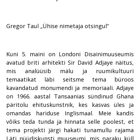
Gregor Taul „Ühise nimetaja otsingul“
Kuni 5. maini on Londoni Disainimuuseumis
avatud briti arhitekti Sir David Adjaye näitus,
mis analüüsib mälu ja ruumikultuuri
temaatikat läbi seitsme tema büroos
kavandatud monumendi ja memoriaali. Adjaye
on 1966. aastal Tansaanias sündinud Ghana
päritolu ehituskunstnik, kes kasvas üles ja
omandas hariduse Inglismaal. Meie kandis
võiks teda tunda ja hinnata selle poolest, et
tema projekti järgi hakati tunamullu rajama
Läti nüüdiskunsti muuseumi, mis paraku küll