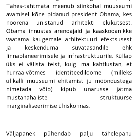
Tahes-tahtmata meenub siinkohal muuseumi
avamisel kõne pidanud president Obama, kes
noorena unistanud arhitekti elukutsest.
Obama innustas arendajaid ja kaaskodanikke
vaatama kaugemale arhitektuuri efektsusest
ja keskenduma süvatasandile ehk
linnaplaneerimisele ja infrastruktuurile. Küllap
üks ei välista teist, kuigi ma kahtlustan, et
hurraa-võtmes identiteediloome (milleks
ülikalli muuseumi ehitamist ju mööndustega
nimetada võib) kipub unarusse jätma
mustanahaliste struktuurse
marginaliseerimise ühiskonnas.
Väljapanek pühendab palju tähelepanu