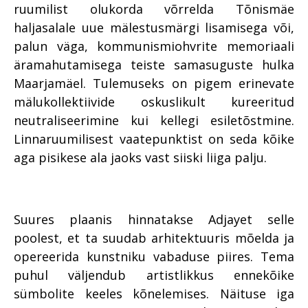
ruumilist olukorda võrrelda Tõnismäe
haljasalale uue mälestusmärgi lisamisega või,
palun väga, kommunismiohvrite memoriaali
äramahutamisega teiste samasuguste hulka
Maarjamäel. Tulemuseks on pigem erinevate
mälukollektiivide oskuslikult kureeritud
neutraliseerimine kui kellegi esiletõstmine.
Linnaruumilisest vaatepunktist on seda kõike
aga pisikese ala jaoks vast siiski liiga palju.
Suures plaanis hinnatakse Adjayet selle
poolest, et ta suudab arhitektuuris mõelda ja
opereerida kunstniku vabaduse piires. Tema
puhul väljendub artistlikkus ennekõike
sümbolite keeles kõnelemises. Näituse iga