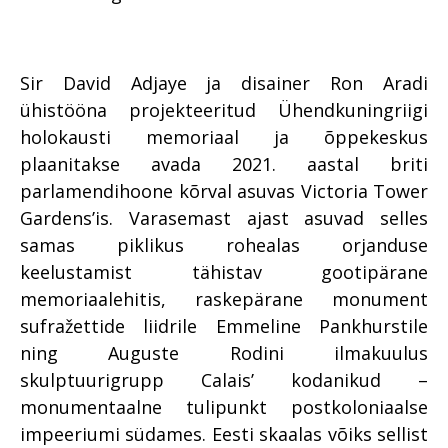
Sir David Adjaye ja disainer Ron Aradi
ühistööna projekteeritud Ühendkuningriigi
holokausti memoriaal ja õppekeskus
plaanitakse avada 2021. aastal briti
parlamendihoone kõrval asuvas Victoria Tower
Gardens’is. Varasemast ajast asuvad selles
samas piklikus rohealas orjanduse
keelustamist tähistav gootipärane
memoriaalehitis, raskepärane monument
sufražettide liidrile Emmeline Pankhurstile
ning Auguste Rodini ilmakuulus
skulptuurigrupp Calais’ kodanikud –
monumentaalne tulipunkt postkoloniaalse
impeeriumi südames. Eesti skaalas võiks sellist