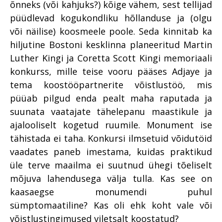
õnneks (või kahjuks?) kõige vähem, sest tellijad
püüdlevad kogukondliku hõllanduse ja (olgu
või näilise) koosmeele poole. Seda kinnitab ka
hiljutine Bostoni kesklinna planeeritud Martin
Luther Kingi ja Coretta Scott Kingi memoriaali
konkurss, mille teise vooru pääses Adjaye ja
tema koostööpartnerite võistlustöö, mis
püüab pilgud enda pealt maha raputada ja
suunata vaatajate tähelepanu maastikule ja
ajalooliselt kogetud ruumile. Monument ise
tähistada ei taha. Konkursi ilmsetuid võidutöid
vaadates paneb imestama, kuidas praktikud
üle terve maailma ei suutnud ühegi tõeliselt
mõjuva lahendusega välja tulla. Kas see on
kaasaegse monumendi puhul
sümptomaatiline? Kas oli ehk koht vale või
võistlustingimused viletsalt koostatud?