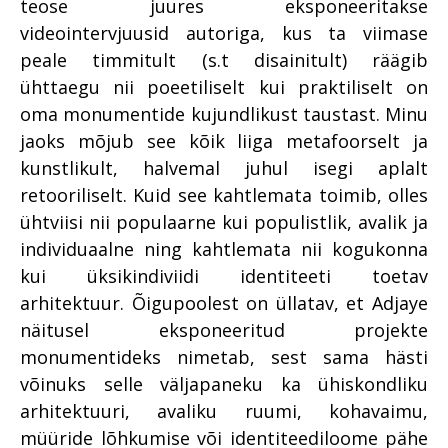
teose juures eksponeeritakse
videointervjuusid autoriga, kus ta viimase
peale timmitult (s.t disainitult) räägib
ühttaegu nii poeetiliselt kui praktiliselt on
oma monumentide kujundlikust taustast. Minu
jaoks mõjub see kõik liiga metafoorselt ja
kunstlikult, halvemal juhul isegi aplalt
retooriliselt. Kuid see kahtlemata toimib, olles
ühtviisi nii populaarne kui populistlik, avalik ja
individuaalne ning kahtlemata nii kogukonna
kui üksikindiviidi identiteeti toetav
arhitektuur. Õigupoolest on üllatav, et Adjaye
näitusel eksponeeritud projekte
monumentideks nimetab, sest sama hästi
võinuks selle väljapaneku ka ühiskondliku
arhitektuuri, avaliku ruumi, kohavaimu,
müüride lõhkumise või identiteediloome pähe