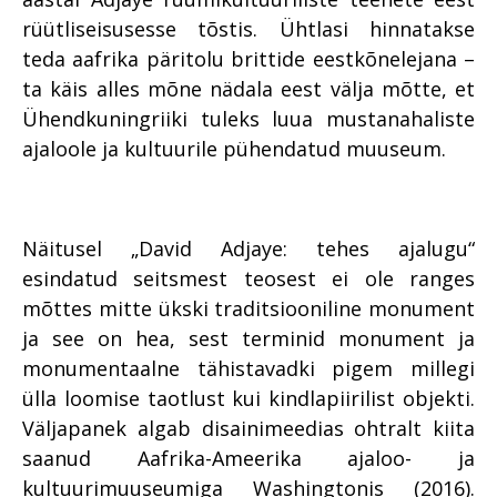
rüütliseisusesse tõstis. Ühtlasi hinnatakse
teda aafrika päritolu brittide eestkõnelejana –
ta käis alles mõne nädala eest välja mõtte, et
Ühendkuningriiki tuleks luua mustanahaliste
ajaloole ja kultuurile pühendatud muuseum.
Näitusel „David Adjaye: tehes ajalugu“
esindatud seitsmest teosest ei ole ranges
mõttes mitte ükski traditsiooniline monument
ja see on hea, sest terminid monument ja
monumentaalne tähistavadki pigem millegi
ülla loomise taotlust kui kindlapiirilist objekti.
Väljapanek algab disainimeedias ohtralt kiita
saanud Aafrika-Ameerika ajaloo- ja
kultuurimuuseumiga Washingtonis (2016).