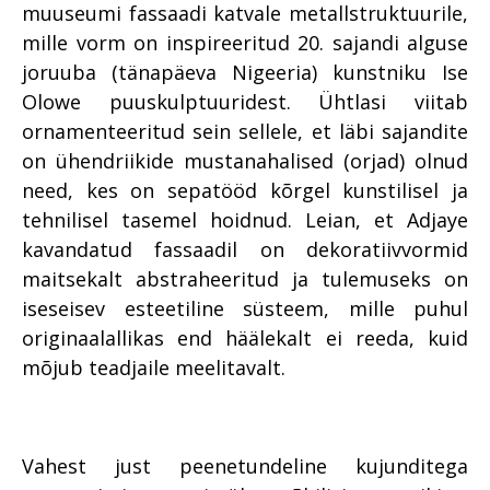
muuseumi fassaadi katvale metallstruktuurile,
mille vorm on inspireeritud 20. sajandi alguse
joruuba (tänapäeva Nigeeria) kunstniku Ise
Olowe puuskulptuuridest. Ühtlasi viitab
ornamenteeritud sein sellele, et läbi sajandite
on ühendriikide mustanahalised (orjad) olnud
need, kes on sepatööd kõrgel kunstilisel ja
tehnilisel tasemel hoidnud. Leian, et Adjaye
kavandatud fassaadil on dekoratiivvormid
maitsekalt abstraheeritud ja tulemuseks on
iseseisev esteetiline süsteem, mille puhul
originaalallikas end häälekalt ei reeda, kuid
mõjub teadjaile meelitavalt.
Vahest just peenetundeline kujunditega