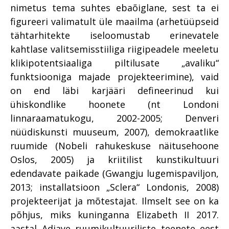
nimetus tema suhtes ebaõiglane, sest ta ei
figureeri valimatult üle maailma (arhetüüpseid
tähtarhitekte iseloomustab erinevatele
kahtlase valitsemisstiiliga riigipeadele meeletu
klikipotentsiaaliga piltilusate „avaliku“
funktsiooniga majade projekteerimine), vaid
on end läbi karjääri defineerinud kui
ühiskondlike hoonete (nt Londoni
linnaraamatukogu, 2002-2005; Denveri
nüüdiskunsti muuseum, 2007), demokraatlike
ruumide (Nobeli rahukeskuse näitusehoone
Oslos, 2005) ja kriitilist kunstikultuuri
edendavate paikade (Gwangju lugemispaviljon,
2013; installatsioon „Sclera“ Londonis, 2008)
projekteerijat ja mõtestajat. Ilmselt see on ka
põhjus, miks kuninganna Elizabeth II 2017.
aastal Adjaye ruumikultuuriliste teenete eest