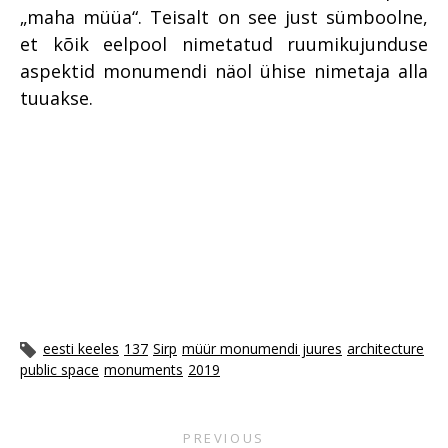
„maha müüa“. Teisalt on see just sümboolne,
et kõik eelpool nimetatud ruumikujunduse
aspektid monumendi näol ühise nimetaja alla
tuuakse.
eesti keeles
137
Sirp
müür monumendi juures
architecture
public space
monuments
2019
PREVIOUS