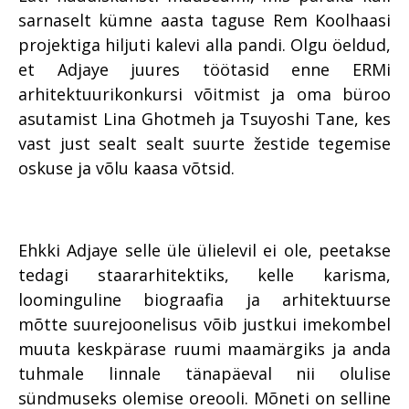
sarnaselt kümne aasta taguse Rem Koolhaasi
projektiga hiljuti kalevi alla pandi. Olgu öeldud,
et Adjaye juures töötasid enne ERMi
arhitektuurikonkursi võitmist ja oma büroo
asutamist Lina Ghotmeh ja Tsuyoshi Tane, kes
vast just sealt sealt suurte žestide tegemise
oskuse ja võlu kaasa võtsid.
Ehkki Adjaye selle üle ülielevil ei ole, peetakse
tedagi staararhitektiks, kelle karisma,
loominguline biograafia ja arhitektuurse
mõtte suurejoonelisus võib justkui imekombel
muuta keskpärase ruumi maamärgiks ja anda
tuhmale linnale tänapäeval nii olulise
sündmuseks olemise oreooli. Mõneti on selline