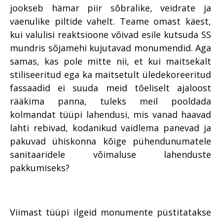
jookseb hämar piir sõbralike, veidrate ja
vaenulike piltide vahelt. Teame omast käest,
kui valulisi reaktsioone võivad esile kutsuda SS
mundris sõjamehi kujutavad monumendid. Aga
samas, kas pole mitte nii, et kui maitsekalt
stiliseeritud ega ka maitsetult üledekoreeritud
fassaadid ei suuda meid tõeliselt ajaloost
rääkima panna, tuleks meil pooldada
kolmandat tüüpi lahendusi, mis vanad haavad
lahti rebivad, kodanikud vaidlema panevad ja
pakuvad ühiskonna kõige pühendunumatele
sanitaaridele võimaluse lahenduste
pakkumiseks?
Viimast tüüpi ilgeid monumente püstitatakse