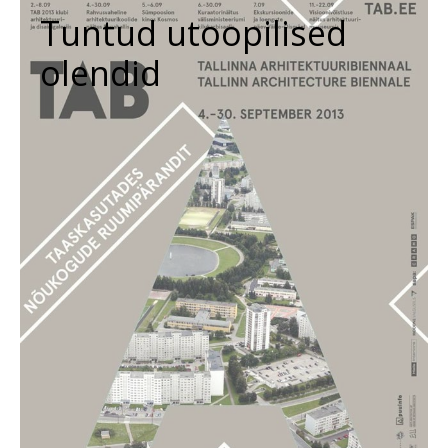
Tuntud utoopilised
olendid