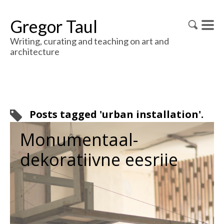
Gregor Taul
Writing, curating and teaching on art and
architecture
Posts tagged 'urban installation'.
Monumentaal-
dekoratiivne eesriie