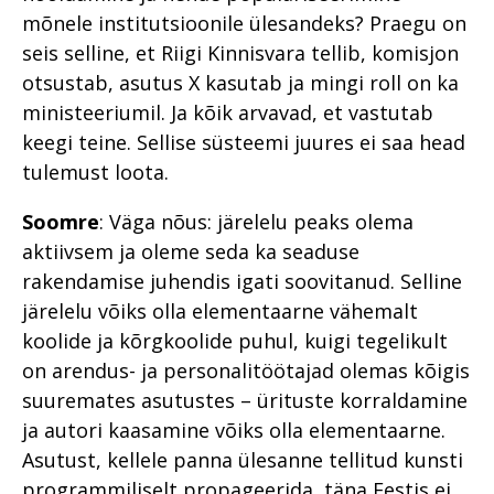
mõnele institutsioonile ülesandeks? Praegu on
seis selline, et Riigi Kinnisvara tellib, komisjon
otsustab, asutus X kasutab ja mingi roll on ka
ministeeriumil. Ja kõik arvavad, et vastutab
keegi teine. Sellise süsteemi juures ei saa head
tulemust loota.
Soomre
: Väga nõus: järelelu peaks olema
aktiivsem ja oleme seda ka seaduse
rakendamise juhendis igati soovitanud. Selline
järelelu võiks olla elementaarne vähemalt
koolide ja kõrgkoolide puhul, kuigi tegelikult
on arendus- ja personalitöötajad olemas kõigis
suuremates asutustes – ürituste korraldamine
ja autori kaasamine võiks olla elementaarne.
Asutust, kellele panna ülesanne tellitud kunsti
programmiliselt propageerida, täna Eestis ei