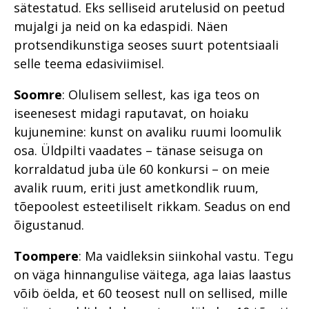
sätestatud. Eks selliseid arutelusid on peetud
mujalgi ja neid on ka edaspidi. Näen
protsendikunstiga seoses suurt potentsiaali
selle teema edasiviimisel.
Soomre
: Olulisem sellest, kas iga teos on
iseenesest midagi raputavat, on hoiaku
kujunemine: kunst on avaliku ruumi loomulik
osa. Üldpilti vaadates – tänase seisuga on
korraldatud juba üle 60 konkursi – on meie
avalik ruum, eriti just ametkondlik ruum,
tõepoolest esteetiliselt rikkam. Seadus on end
õigustanud.
Toompere
: Ma vaidleksin siinkohal vastu. Tegu
on väga hinnangulise väitega, aga laias laastus
võib öelda, et 60 teosest null on sellised, mille