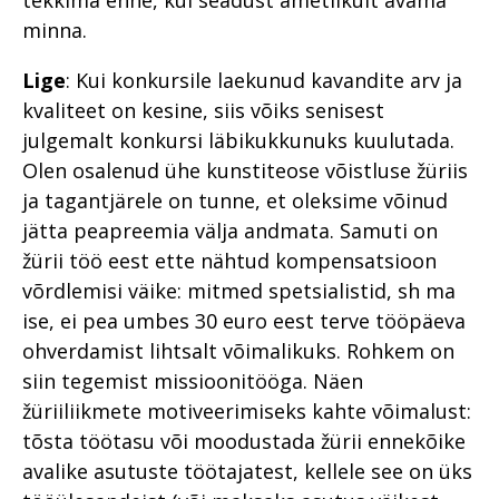
minna.
Lige
: Kui konkursile laekunud kavandite arv ja
kvaliteet on kesine, siis võiks senisest
julgemalt konkursi läbikukkunuks kuulutada.
Olen osalenud ühe kunstiteose võistluse žüriis
ja tagantjärele on tunne, et oleksime võinud
jätta peapreemia välja andmata. Samuti on
žürii töö eest ette nähtud kompensatsioon
võrdlemisi väike: mitmed spetsialistid, sh ma
ise, ei pea umbes 30 euro eest terve tööpäeva
ohverdamist lihtsalt võimalikuks. Rohkem on
siin tegemist missioonitööga. Näen
žüriiliikmete motiveerimiseks kahte võimalust:
tõsta töötasu või moodustada žürii ennekõike
avalike asutuste töötajatest, kellele see on üks