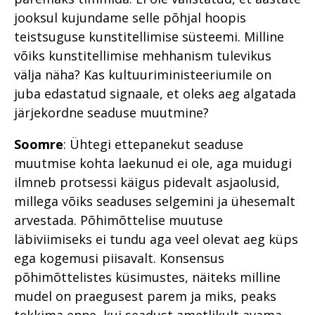
jooksul kujundame selle põhjal hoopis
teistsuguse kunstitellimise süsteemi. Milline
võiks kunstitellimise mehhanism tulevikus
välja näha? Kas kultuuriministeeriumile on
juba edastatud signaale, et oleks aeg algatada
järjekordne seaduse muutmine?
Soomre
: Ühtegi ettepanekut seaduse
muutmise kohta laekunud ei ole, aga muidugi
ilmneb protsessi käigus pidevalt asjaolusid,
millega võiks seaduses selgemini ja ühesemalt
arvestada. Põhimõttelise muutuse
läbiviimiseks ei tundu aga veel olevat aeg küps
ega kogemusi piisavalt. Konsensus
põhimõttelistes küsimustes, näiteks milline
mudel on praegusest parem ja miks, peaks
tekkima enne, kui seadust ametlikult avama