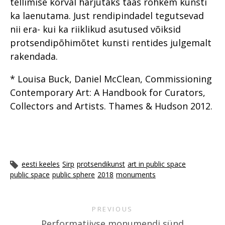
tellimise kõrval harjutaks taas rohkem kunsti
ka laenutama. Just rendipindadel tegutsevad
nii era- kui ka riiklikud asutused võiksid
protsendipõhimõtet kunsti rentides julgemalt
rakendada.
* Louisa Buck, Daniel McClean, Commissioning
Contemporary Art: A Handbook for Curators,
Collectors and Artists. Thames & Hudson 2012.
eesti keeles
Sirp
protsendikunst
art in public space
public space
public sphere
2018
monuments
PREVIOUS
Performatiivse monumendi sünd