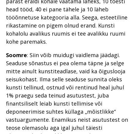
pärast eraldi kohale vaatama läheks, 10 tõesti
head tööd, 40 ei pane tähele ja 10 läheb
tööõnnetuse kategooria alla. Seega, esteetiline
rikastamine on pigem olnud erand. Kunsti
kohalolu avalikus ruumis ei tee avalikku ruumi
kohe paremaks.
Soomre
: Siin võib muidugi vaidlema jäädagi.
Seaduse sõnastus ei pea olema täpne ja selge
mitte ainult kunstiteadlase, vaid ka õiguslooja
seisukohast. Ilma selle seaduse sunnita oleks
kunsti tellinud, ostnud või rentinud heal juhul
1% praegu seda teinud asutustest, juba
finantsiliselt leiab kunsti tellimise või
deponeerimise suhtes küllaga „mõistlikke“
vastuargumente. Enamikus neist asutustest on
teose olemasolu aga igal juhul täiesti