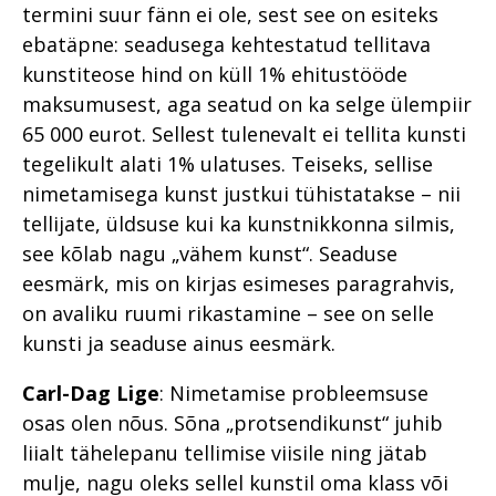
termini suur fänn ei ole, sest see on esiteks
ebatäpne: seadusega kehtestatud tellitava
kunstiteose hind on küll 1% ehitustööde
maksumusest, aga seatud on ka selge ülempiir
65 000 eurot. Sellest tulenevalt ei tellita kunsti
tegelikult alati 1% ulatuses. Teiseks, sellise
nimetamisega kunst justkui tühistatakse – nii
tellijate, üldsuse kui ka kunstnikkonna silmis,
see kõlab nagu „vähem kunst“. Seaduse
eesmärk, mis on kirjas esimeses paragrahvis,
on avaliku ruumi rikastamine – see on selle
kunsti ja seaduse ainus eesmärk.
Carl-Dag Lige
: Nimetamise probleemsuse
osas olen nõus. Sõna „protsendikunst“ juhib
liialt tähelepanu tellimise viisile ning jätab
mulje, nagu oleks sellel kunstil oma klass või