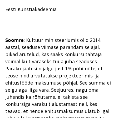
Eesti Kunstiakadeemia
Soomre
: Kultuuriministeeriumis olid 2014.
aastal, seaduse viimase parandamise ajal,
pikad arutelud, kas saaks konkursi tähtaja
võimalikult varaseks tuua juba seaduses.
Paraku jääb siin jalgu just 1% põhimõte, et
teose hind arvutatakse projekteerimis- ja
ehitustööde maksumuse põhjal. See summa ei
selgu aga liiga vara. Seejuures, nagu oma
juhendis ka rõhutame, ei takista see
konkursiga varakult alustamast neil, kes
teavad, et nende ehitusmaksumus ulatub igal