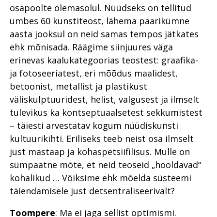
osapoolte olemasolul. Nüüdseks on tellitud
umbes 60 kunstiteost, lähema paarikümne
aasta jooksul on neid samas tempos jätkates
ehk mõnisada. Räägime siinjuures väga
erinevas kaalukategoorias teostest: graafika-
ja fotoseeriatest, eri mõõdus maalidest,
betoonist, metallist ja plastikust
väliskulptuuridest, helist, valgusest ja ilmselt
tulevikus ka kontseptuaalsetest sekkumistest
– täiesti arvestatav kogum nüüdiskunsti
kultuurikihti. Eriliseks teeb neist osa ilmselt
just mastaap ja kohaspetsiifilisus. Mulle on
sümpaatne mõte, et neid teoseid „hooldavad“
kohalikud … Võiksime ehk mõelda süsteemi
täiendamisele just detsentraliseerivalt?
Toompere
: Ma ei jaga sellist optimismi.