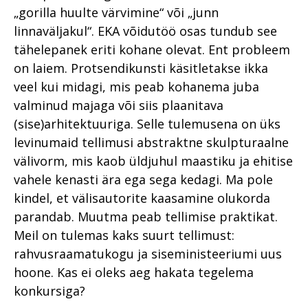
„gorilla huulte värvimine“ või „junn
linnaväljakul“. EKA võidutöö osas tundub see
tähelepanek eriti kohane olevat. Ent probleem
on laiem. Protsendikunsti käsitletakse ikka
veel kui midagi, mis peab kohanema juba
valminud majaga või siis plaanitava
(sise)arhitektuuriga. Selle tulemusena on üks
levinumaid tellimusi abstraktne skulpturaalne
välivorm, mis kaob üldjuhul maastiku ja ehitise
vahele kenasti ära ega sega kedagi. Ma pole
kindel, et välisautorite kaasamine olukorda
parandab. Muutma peab tellimise praktikat.
Meil on tulemas kaks suurt tellimust:
rahvusraamatukogu ja siseministeeriumi uus
hoone. Kas ei oleks aeg hakata tegelema
konkursiga?