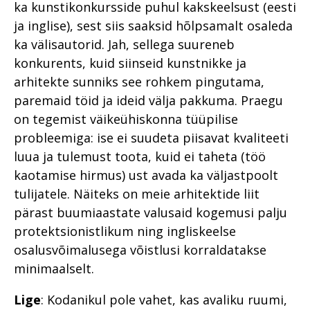
ka kunstikonkursside puhul kakskeelsust (eesti
ja inglise), sest siis saaksid hõlpsamalt osaleda
ka välisautorid. Jah, sellega suureneb
konkurents, kuid siinseid kunstnikke ja
arhitekte sunniks see rohkem pingutama,
paremaid töid ja ideid välja pakkuma. Praegu
on tegemist väikeühiskonna tüüpilise
probleemiga: ise ei suudeta piisavat kvaliteeti
luua ja tulemust toota, kuid ei taheta (töö
kaotamise hirmus) ust avada ka väljastpoolt
tulijatele. Näiteks on meie arhitektide liit
pärast buumiaastate valusaid kogemusi palju
protektsionistlikum ning ingliskeelse
osalusvõimalusega võistlusi korraldatakse
minimaalselt.
Lige
: Kodanikul pole vahet, kas avaliku ruumi,