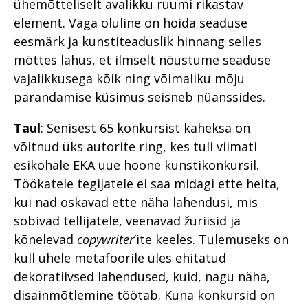
ühemõtteliselt avalikku ruumi rikastav
element. Väga oluline on hoida seaduse
eesmärk ja kunstiteaduslik hinnang selles
mõttes lahus, et ilmselt nõustume seaduse
vajalikkusega kõik ning võimaliku mõju
parandamise küsimus seisneb nüanssides.
Taul
: Senisest 65 konkursist kaheksa on
võitnud üks autorite ring, kes tuli viimati
esikohale EKA uue hoone kunstikonkursil.
Töökatele tegijatele ei saa midagi ette heita,
kui nad oskavad ette näha lahendusi, mis
sobivad tellijatele, veenavad žüriisid ja
kõnelevad
copywriter
’ite keeles. Tulemuseks on
küll ühele metafoorile üles ehitatud
dekoratiivsed lahendused, kuid, nagu näha,
disainmõtlemine töötab. Kuna konkursid on