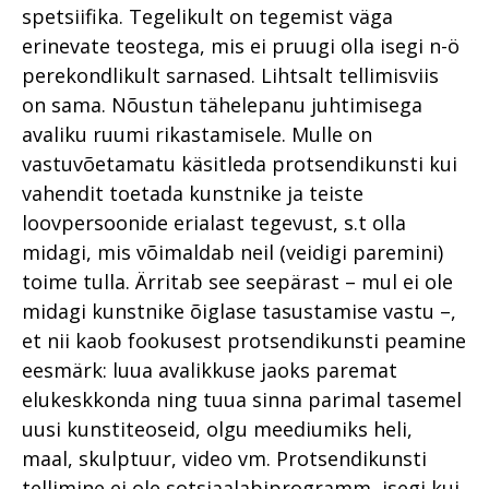
spetsiifika. Tegelikult on tegemist väga
erinevate teostega, mis ei pruugi olla isegi n-ö
perekondlikult sarnased. Lihtsalt tellimisviis
on sama. Nõustun tähelepanu juhtimisega
avaliku ruumi rikastamisele. Mulle on
vastuvõetamatu käsitleda protsendikunsti kui
vahendit toetada kunstnike ja teiste
loovpersoonide erialast tegevust, s.t olla
midagi, mis võimaldab neil (veidigi paremini)
toime tulla. Ärritab see seepärast – mul ei ole
midagi kunstnike õiglase tasustamise vastu –,
et nii kaob fookusest protsendikunsti peamine
eesmärk: luua avalikkuse jaoks paremat
elukeskkonda ning tuua sinna parimal tasemel
uusi kunstiteoseid, olgu meediumiks heli,
maal, skulptuur, video vm. Protsendikunsti
tellimine ei ole sotsiaalabiprogramm, isegi kui