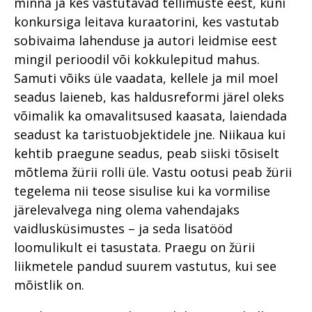
minna ja kes vastutavad tellimuste eest, kuni
konkursiga leitava kuraatorini, kes vastutab
sobivaima lahenduse ja autori leidmise eest
mingil perioodil või kokkulepitud mahus.
Samuti võiks üle vaadata, kellele ja mil moel
seadus laieneb, kas haldusreformi järel oleks
võimalik ka omavalitsused kaasata, laiendada
seadust ka taristuobjektidele jne. Niikaua kui
kehtib praegune seadus, peab siiski tõsiselt
mõtlema žürii rolli üle. Vastu ootusi peab žürii
tegelema nii teose sisulise kui ka vormilise
järelevalvega ning olema vahendajaks
vaidlusküsimustes – ja seda lisatööd
loomulikult ei tasustata. Praegu on žürii
liikmetele pandud suurem vastutus, kui see
mõistlik on.