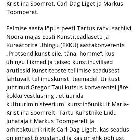
Kristiina Soomret, Carl-Dag Liget ja Markus
Toomperet.
Eelmise aasta lõpus peeti Tartus rahvusarhiivi
Noora majas Eesti Kunstiteadlasete ja
Kuraatorite Ühingu (EKKÜ) aastakonverents
„Protsendikunst eile, täna, homme“, kus
ühingu liikmed ja teised kunstihuvilised
arutlesid kunstiteoste tellimise seadusest
lähtuvalt tellimuskunsti teemadel. Üritust
juhtinud Gregor Taul kutsus konverentsi järel
kokku vestlusringi, et uurida
kultuuriministeeriumi kunstinõunikult Maria-
Kristiina Soomrelt, Tartu Kunstnike Liidu
juhatajalt Markus Toomperelt ja
arhitektuurikriitik Carl-Dag Ligelt, kas seadus
on ennast õigustanud ja kas on ehk põhjust