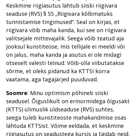
Keskmine riigiasutus lähtub siiski riigivara
seaduse (RVS) § 55 „Riigivara kõlbmatuks
tunnistamise tingimused“. Seal on kirjas, et
riigivara võib maha kanda, kui see on riigivara
valitsejale mittevajalik. Seega võib teatud aja
jooksul kunstiteose, mis tellijale ei meeldi või
on jalus, maha kanda ja asutus ei ole midagi
otseselt valesti teinud. Võib-olla viibutatakse
sõrme, et oleks pidanud ka KTTSi korra
vaatama, aga tagajärjed puuduvad.
Soomre
: Minu optimism põhineb siiski
seadusel. Õiguslikult on erinormidega õigusakt
(KTTS) ülimuslik üldseaduse (RVS) suhtes,
seega tuleb kunstiteoste mahakandmise osas
lähtuda KTTSist. Võime eeldada, et keskmine
riigiasutus on seadustega kursis ja täidab neid.