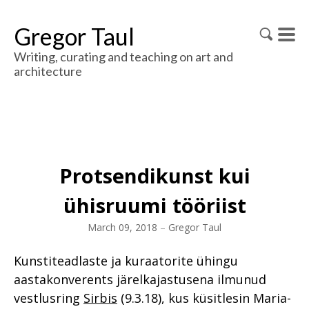
Gregor Taul
Writing, curating and teaching on art and
architecture
Protsendikunst kui
ühisruumi tööriist
March 09, 2018
–
Gregor Taul
Kunstiteadlaste ja kuraatorite ühingu
aastakonverents järelkajastusena ilmunud
vestlusring
Sirbis
(9.3.18), kus küsitlesin Maria-