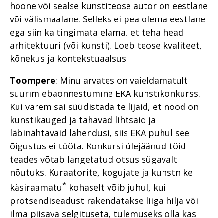
hoone või sealse kunstiteose autor on eestlane
või välismaalane. Selleks ei pea olema eestlane
ega siin ka tingimata elama, et teha head
arhitektuuri (või kunsti). Loeb teose kvaliteet,
kõnekus ja kontekstuaalsus.
Toompere
: Minu arvates on vaieldamatult
suurim ebaõnnestumine EKA kunstikonkurss.
Kui varem sai süüdistada tellijaid, et nood on
kunstikauged ja tahavad lihtsaid ja
läbinähtavaid lahendusi, siis EKA puhul see
õigustus ei tööta. Konkursi ülejäänud töid
teades võtab langetatud otsus sügavalt
nõutuks. Kuraatorite, kogujate ja kunstnike
*
käsiraamatu
kohaselt võib juhul, kui
protsendiseadust rakendatakse liiga hilja või
ilma piisava selgituseta, tulemuseks olla kas