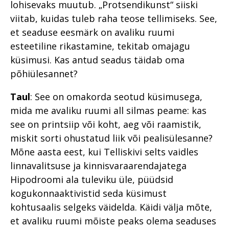
lohisevaks muutub. „Protsendikunst“ siiski
viitab, kuidas tuleb raha teose tellimiseks. See,
et seaduse eesmärk on avaliku ruumi
esteetiline rikastamine, tekitab omajagu
küsimusi. Kas antud seadus täidab oma
põhiülesannet?
Taul
: See on omakorda seotud küsimusega,
mida me avaliku ruumi all silmas peame: kas
see on printsiip või koht, aeg või raamistik,
miskit sorti ohustatud liik või pealisülesanne?
Mõne aasta eest, kui Telliskivi selts vaidles
linnavalitsuse ja kinnisvaraarendajatega
Hipodroomi ala tuleviku üle, püüdsid
kogukonnaaktivistid seda küsimust
kohtusaalis selgeks väidelda. Käidi välja mõte,
et avaliku ruumi mõiste peaks olema seaduses