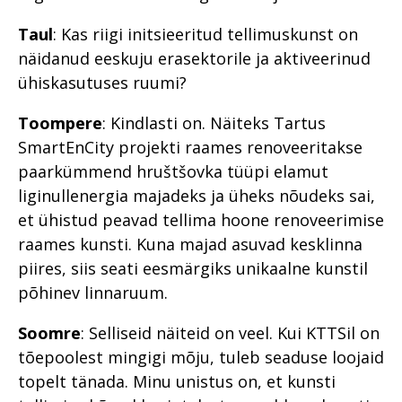
Taul
: Kas riigi initsieeritud tellimuskunst on
näidanud eeskuju erasektorile ja aktiveerinud
ühiskasutuses ruumi?
Toompere
: Kindlasti on. Näiteks Tartus
SmartEnCity projekti raames renoveeritakse
paarkümmend hruštšovka tüüpi elamut
liginullenergia majadeks ja üheks nõudeks sai,
et ühistud peavad tellima hoone renoveerimise
raames kunsti. Kuna majad asuvad kesklinna
piires, siis seati eesmärgiks unikaalne kunstil
põhinev linnaruum.
Soomre
:
Selliseid näiteid on veel. Kui KTTSil on
tõepoolest mingigi mõju, tuleb seaduse loojaid
topelt tänada. Minu unistus on, et kunsti