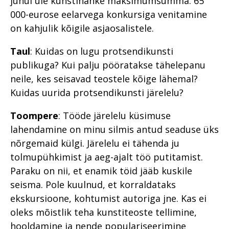
juhul üle kunstihanke maksimumsumma. 65
000-eurose eelarvega konkursiga venitamine
on kahjulik kõigile asjaosalistele.
Taul
: Kuidas on lugu protsendikunsti
publikuga? Kui palju pööratakse tähelepanu
neile, kes seisavad teostele kõige lähemal?
Kuidas uurida protsendikunsti järelelu?
Toompere
: Tööde järelelu küsimuse
lahendamine on minu silmis antud seaduse üks
nõrgemaid külgi. Järelelu ei tähenda ju
tolmupühkimist ja aeg-ajalt töö putitamist.
Paraku on nii, et enamik töid jääb kuskile
seisma. Pole kuulnud, et korraldataks
ekskursioone, kohtumist autoriga jne. Kas ei
oleks mõistlik teha kunstiteoste tellimine,
hooldamine ja nende populariseerimine