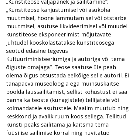
„Kunstiteose väljapanek ja säilitamine“:
„Kunstiteose kahjustumisel või asukoha
muutmisel, hoone lammutamisel või otstarbe
muutmisel, asutuse likvideerimisel või muudel
kunstiteose eksponeerimist mõjutavatel
juhtudel kooskõlastatakse kunstiteosega
seotud edasine tegevus
Kultuuriministeeriumiga ja autoriga või tema
õiguste omajaga“. Teose saatuse üle peab
olema õigus otsustada eelkõige selle autoril. Ei
tänapäeva museoloogia ega muinsuskaitse
poolda laussäilitamist, sellist kohustust ei saa
panna ka teoste (kunagistele) tellijatele või
kolmandatele asutustele. Maailm muutub ning
keskkond ja avalik ruum koos sellega. Tellitud
kunsti peaks säilitama ja kaitsma tema
füüsilise säilimise korral ning huvitatud