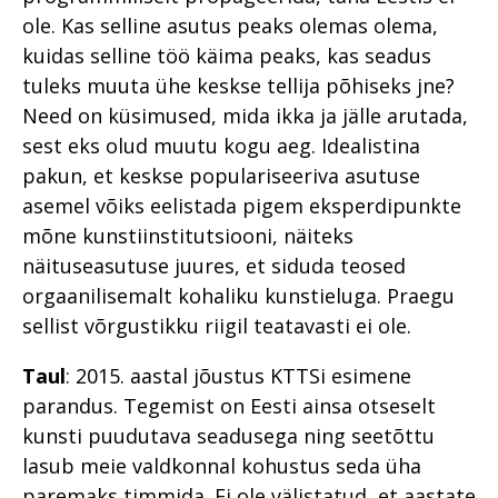
ole. Kas selline asutus peaks olemas olema,
kuidas selline töö käima peaks, kas seadus
tuleks muuta ühe keskse tellija põhiseks jne?
Need on küsimused, mida ikka ja jälle arutada,
sest eks olud muutu kogu aeg. Idealistina
pakun, et keskse populariseeriva asutuse
asemel võiks eelistada pigem eksperdipunkte
mõne kunstiinstitutsiooni, näiteks
näituseasutuse juures, et siduda teosed
orgaanilisemalt kohaliku kunstieluga. Praegu
sellist võrgustikku riigil teatavasti ei ole.
Taul
: 2015. aastal jõustus KTTSi esimene
parandus. Tegemist on Eesti ainsa otseselt
kunsti puudutava seadusega ning seetõttu
lasub meie valdkonnal kohustus seda üha
paremaks timmida. Ei ole välistatud, et aastate