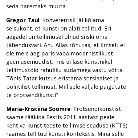
seda paremaks muuta.
Gregor Taul
: Konverentsil jäi kõlama
seisukoht, et kunsti on alati tellitud. Eri
aegadel on tellimusel olnud siiski oma
tähendusvari. Anu Allas rõhutas, et ilmselt ei
ole meie aeg päris vaba modernistlikust
geeniusemüüdist, mis ei lase kunstnikel
tellimustöid rahuliku südamega vastu võtta.
Tõnis Tatar kutsus eristama sotsiaalset ja
poliitilist tellimust. Millisele väljale paigutate
te protsendikunsti?
Maria-Kristiina Soomre
: Protsendikunstist
saame rääkida Eestis 2011. aastast peale
kehtiva kunstiteoste tellimise seaduse (KTTS)
raames tellitud kunsti kontekstis. Mina selle