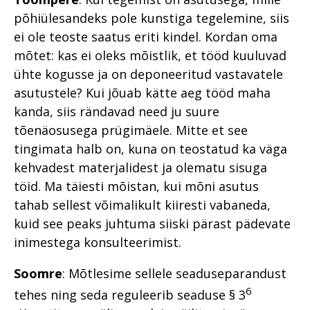
põhiülesandeks pole kunstiga tegelemine, siis
ei ole teoste saatus eriti kindel. Kordan oma
mõtet: kas ei oleks mõistlik, et tööd kuuluvad
ühte kogusse ja on deponeeritud vastavatele
asutustele? Kui jõuab kätte aeg tööd maha
kanda, siis rändavad need ju suure
tõenäosusega prügimäele. Mitte et see
tingimata halb on, kuna on teostatud ka väga
kehvadest materjalidest ja olematu sisuga
töid. Ma täiesti mõistan, kui mõni asutus
tahab sellest võimalikult kiiresti vabaneda,
kuid see peaks juhtuma siiski pärast pädevate
inimestega konsulteerimist.
Soomre
: Mõtlesime sellele seaduseparandust
6
tehes ning seda reguleerib seaduse § 3