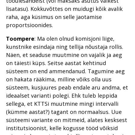
tööülesandeist (või maksaks asutus väikest
lisatasu). Kokkuvõttes on muidugi kõik avalik
raha, aga küsimus on selle jaotamise
proportsioonides.
Toompere
: Ma olen olnud komisjoni liige,
kunstnike esindaja ning tellija nõustaja rollis.
Näen, et seaduse muutmine on vajalik ja aeg
on täiesti küps. Seitse aastat kehtinud
süsteem on end ammendanud. Tagumine aeg
on hakata rääkima, milline võiks olla uus
süsteem, kusjuures peab endale aru andma, et
ideaalset varianti polegi. Ehk tuleb leppida
sellega, et KTTSi muutmine mingi intervalli
(kümme aastat?) tagant on normaalsus. Uue
süsteemi variante on mitmeid, alates kesksest
institutsioonist, kelle kogusse tööd võiksid