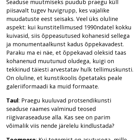
Seaduse muutmiseks puudub praegu küll
piisavalt tugev huvigrupp, kes vajalike
muudatuste eest seisaks. Veel üks oluline
aspekt: kui kunstitellimused 1990ndatel kokku
kuivasid, siis õppeasutused kohanesid sellega
ja monumentaalkunst kadus õppekavadest.
Paraku ma ei näe, et õppekavad oleksid taas
kohanenud muutunud oludega, kuigi on
tekkinud täiesti arvestatav hulk tellimuskunsti.
On oluline, et kunstikoolis õpetataks peale
galeriiformaadi ka muid formaate.
Taul
: Praegu kuuluvad protsendikunsti
seaduse raames valminud teosed
riigivaraseaduse alla. Kas see on parim
võimalik viis nende järelelu kindlustada?
Toompere
: Kui tegemist on asutusega, mille