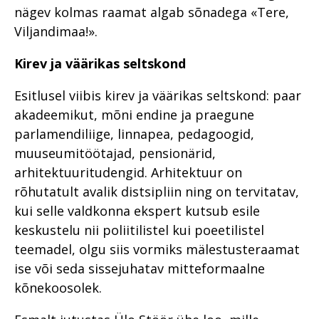
nägev kolmas raamat algab sõnadega «Tere,
Viljandimaa!».
Kirev ja väärikas seltskond
Esitlusel viibis kirev ja väärikas seltskond: paar
akadeemikut, mõni endine ja praegune
parlamendiliige, linnapea, pedagoogid,
muuseumitöötajad, pensionärid,
arhitektuuritudengid. Arhitektuur on
rõhutatult avalik distsipliin ning on tervitatav,
kui selle valdkonna ekspert kutsub esile
keskustelu nii poliitilistel kui poeetilistel
teemadel, olgu siis vormiks mälestusteraamat
ise või seda sissejuhatav mitteformaalne
kõnekoosolek.