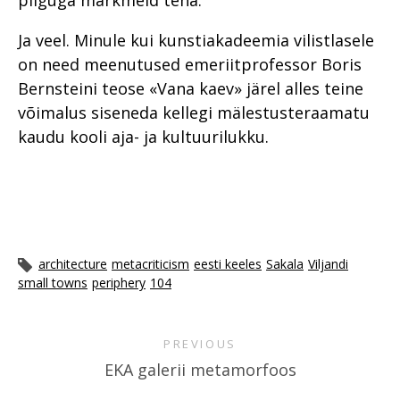
pilguga märkmeid teha.
Ja veel. Minule kui kunstiakadeemia vilistlasele
on need meenutused emeriitprofessor Boris
Bernsteini teose «Vana kaev» järel alles teine
võimalus siseneda kellegi mälestusteraamatu
kaudu kooli aja- ja kultuurilukku.
architecture
metacriticism
eesti keeles
Sakala
Viljandi
small towns
periphery
104
PREVIOUS
EKA galerii metamorfoos