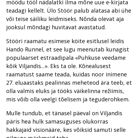
möödu tööl nädalatki ilma mõne uue e-kirjata
teadagi kellelt. Ülo Stöör palub alatasa abi ühe
või teise säiliku leidmiseks. Nõnda olevat aja
jooksul mõndagi huvitavat avastatud.
Stööri raamatu esimese köite esitlusel leidis
Hando Runnel, et see lugu meenutab kunagist
populaarset estraadipala «Puhkuse veedame
kõik Viljandis...». Eks ta ole. Kõnealusest
raamatust saame teada, kuidas noor inimene
27. eluaastaks pealinnas meheteod ära teeb, et
olla valmis eluks ja tööks väikelinna režiimis,
mis võib olla veelgi tõelisem ja teguderohkem.
Mulle tundub, et tänasel päeval on Viljandis
päris hea hulk samasuguses olukorras
hakkajaid visionääre, kes võiksid samuti selle