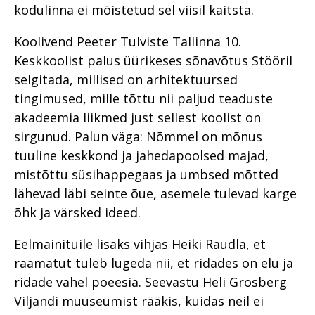
kodulinna ei mõistetud sel viisil kaitsta.
Koolivend Peeter Tulviste Tallinna 10.
Keskkoolist palus üürikeses sõnavõtus Stööril
selgitada, millised on arhitektuursed
tingimused, mille tõttu nii paljud teaduste
akadeemia liikmed just sellest koolist on
sirgunud. Palun väga: Nõmmel on mõnus
tuuline keskkond ja jahedapoolsed majad,
mistõttu süsihappegaas ja umbsed mõtted
lähevad läbi seinte õue, asemele tulevad karge
õhk ja värsked ideed.
Eelmainituile lisaks vihjas Heiki Raudla, et
raamatut tuleb lugeda nii, et ridades on elu ja
ridade vahel poeesia. Seevastu Heli Grosberg
Viljandi muuseumist rääkis, kuidas neil ei