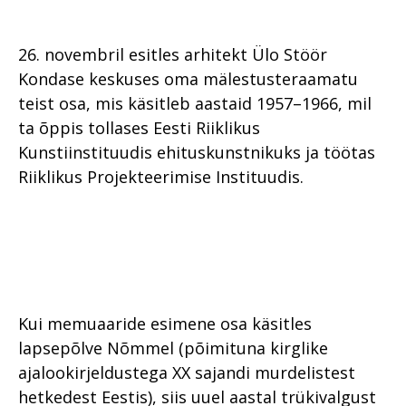
26. novembril esitles arhitekt Ülo Stöör
Kondase keskuses oma mälestusteraamatu
teist osa, mis käsitleb aastaid 1957–1966, mil
ta õppis tollases Eesti Riiklikus
Kunstiinstituudis ehituskunstnikuks ja töötas
Riiklikus Projekteerimise Instituudis.
Kui memuaaride esimene osa käsitles
lapsepõlve Nõmmel (põimituna kirglike
ajalookirjeldustega XX sajandi murdelistest
hetkedest Eestis), siis uuel aastal trükivalgust