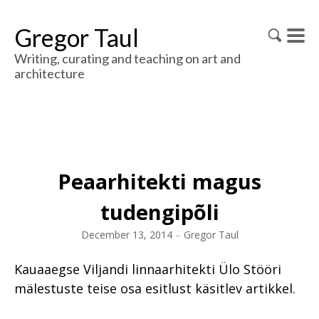
Gregor Taul
Writing, curating and teaching on art and
architecture
Peaarhitekti magus
tudengipõli
December 13, 2014
–
Gregor Taul
Kauaaegse Viljandi linnaarhitekti Ülo Stööri
mälestuste teise osa esitlust käsitlev artikkel.