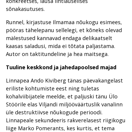
konkreetses, lausa lihtlauselises
sõnakasutuses.
Runnel, kirjastuse Ilmamaa nõukogu esimees,
pööras tähelepanu sellelegi, et kõneks olevad
mälestused kannavad endaga delikaatselt
kaasas saladusi, mida ei tõtata paljastama.
Autor on taktitundeline ja hea maitsega.
Tuuline keskkond ja jahedapoolsed majad
Linnapea Ando Kiviberg tänas päevakangelast
eriliste kohtumiste eest ning tuletas
kohalviibijatele meelde, et paljuski tänu Ülo
Stöörile elas Viljandi miljööväärtuslik vanalinn
üle destruktiivse nõukogude perioodi.
Linnapeale sekundeeris rakverelasest riigikogu
liige Marko Pomerants, kes kurtis, et tema