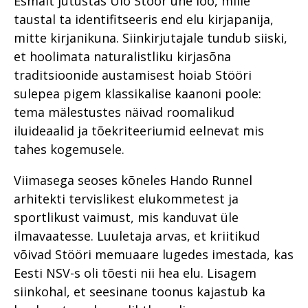
Esmalt jutustas Ülo Stöör ühe loo, mille
taustal ta identifitseeris end elu kirjapanija,
mitte kirjanikuna. Siinkirjutajale tundub siiski,
et hoolimata naturalistliku kirjasõna
traditsioonide austamisest hoiab Stööri
sulepea pigem klassikalise kaanoni poole:
tema mälestustes näivad roomalikud
iluideaalid ja tõekriteeriumid eelnevat mis
tahes kogemusele.
Viimasega seoses kõneles Hando Runnel
arhitekti tervislikest elukommetest ja
sportlikust vaimust, mis kanduvat üle
ilmavaatesse. Luuletaja arvas, et kriitikud
võivad Stööri memuaare lugedes imestada, kas
Eesti NSV-s oli tõesti nii hea elu. Lisagem
siinkohal, et seesinane toonus kajastub ka