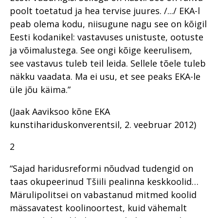
poolt toetatud ja hea tervise juures. /.../ EKA-l
peab olema kodu, niisugune nagu see on kõigil
Eesti kodanikel: vastavuses unistuste, ootuste
ja võimalustega. See ongi kõige keerulisem,
see vastavus tuleb teil leida. Sellele tõele tuleb
näkku vaadata. Ma ei usu, et see peaks EKA-le
üle jõu käima.”
(Jaak Aaviksoo kõne EKA
kunstihariduskonverentsil, 2. veebruar 2012)
2
“Sajad haridusreformi nõudvad tudengid on
taas okupeerinud Tšiili pealinna keskkoolid…
Märulipolitsei on vabastanud mitmed koolid
mässavatest koolinoortest, kuid vähemalt