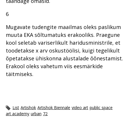
taandage omasid.
6
Mugavate tudengite maailmas oleks paslikum
muuta EKA sõltumatuks erakooliks. Praegune
kool seletab variserlikult haridusministrile, et
toodetakse x arv oskustöölisi, kuigi tegelikult
õpetatakse ühiskonna alustalade õõnestamist.
Erakool oleks vahetum viis eesmärkide
täitmiseks.
List
Artishok
Artishok Biennale
video art
public space
art academy
urban
72