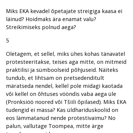
Miks EKA kevadel õpetajate streigiga kaasa ei
läinud? Hoidmaks ära enamat valu?
Streikimiseks polnud aega?
5
Oletagem, et sellel, miks ühes kohas tänavatel
protesteeritakse, teises aga mitte, on mitmeid
praktilisi ja sümboolseid põhjuseid. Näiteks
tundub, et lihtsam on pretsedenditult
märatseda nendel, kellel pole midagi kaotada
või kellel on õhtuses vööndis vaba aega üle
(Pronksiöö noored või Tšiili õpilased). Miks EKA
tudengid ei mässa? Kas üldhariduskoolid on
eos lämmatanud nende protestivaimu? No
palun, vallutage Toompea, mitte ärge