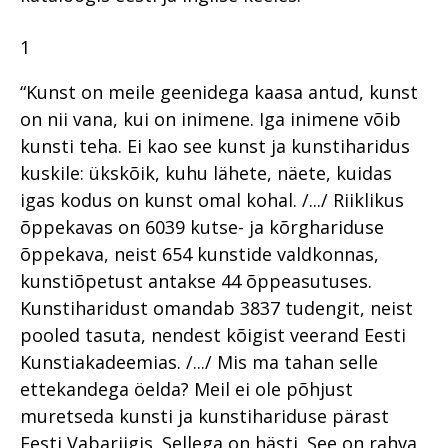
1
“Kunst on meile geenidega kaasa antud, kunst
on nii vana, kui on inimene. Iga inimene võib
kunsti teha. Ei kao see kunst ja kunstiharidus
kuskile: ükskõik, kuhu lähete, näete, kuidas
igas kodus on kunst omal kohal. /.../ Riiklikus
õppekavas on 6039 kutse- ja kõrghariduse
õppekava, neist 654 kunstide valdkonnas,
kunstiõpetust antakse 44 õppeasutuses.
Kunstiharidust omandab 3837 tudengit, neist
pooled tasuta, nendest kõigist veerand Eesti
Kunstiakadeemias. /.../ Mis ma tahan selle
ettekandega öelda? Meil ei ole põhjust
muretseda kunsti ja kunstihariduse pärast
Eesti Vabariigis. Sellega on hästi. See on rahva