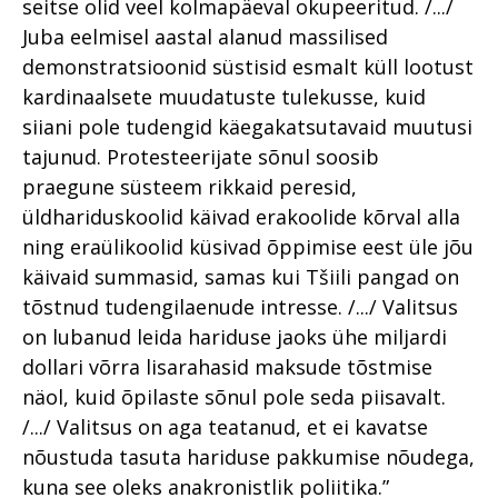
seitse olid veel kolmapäeval okupeeritud. /.../
Juba eelmisel aastal alanud massilised
demonstratsioonid süstisid esmalt küll lootust
kardinaalsete muudatuste tulekusse, kuid
siiani pole tudengid käegakatsutavaid muutusi
tajunud. Protesteerijate sõnul soosib
praegune süsteem rikkaid peresid,
üldhariduskoolid käivad erakoolide kõrval alla
ning eraülikoolid küsivad õppimise eest üle jõu
käivaid summasid, samas kui Tšiili pangad on
tõstnud tudengilaenude intresse. /.../ Valitsus
on lubanud leida hariduse jaoks ühe miljardi
dollari võrra lisarahasid maksude tõstmise
näol, kuid õpilaste sõnul pole seda piisavalt.
/.../ Valitsus on aga teatanud, et ei kavatse
nõustuda tasuta hariduse pakkumise nõudega,
kuna see oleks anakronistlik poliitika.”