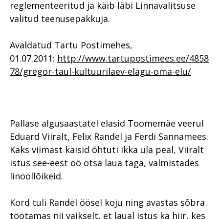
reglementeeritud ja käib läbi Linnavalitsuse
valitud teenusepakkuja.
Avaldatud Tartu Postimehes,
01.07.2011:
http://www.tartupostimees.ee/4858
78/gregor-taul-kultuurilaev-elagu-oma-elu/
Pallase algusaastatel elasid Toomemäe veerul
Eduard Viiralt, Felix Randel ja Ferdi Sannamees.
Kaks viimast käisid õhtuti ikka ula peal, Viiralt
istus see-eest öö otsa laua taga, valmistades
linoollõikeid.
Kord tuli Randel öösel koju ning avastas sõbra
töötamas nii vaikselt, et laual istus ka hiir, kes