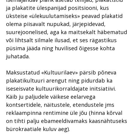
ja plakatite ülespanijad positsiooni, kus
üksteise «ülekuulutamiseks» peavad plakatid
olema piisavalt nupukad, järjepidevad,
suurejoonelised, aga ka maitsekalt häbematud
või lihtsalt silmale ilusad, et ses rägastikus
püsima jääda ning huvilised õigesse kohta
juhatada.
Maksustatud «Kultuurilaev» pärsib põneva
plakatikultuuri arengut ning pidurdab ka
iseseisvate kultuurikorraldajate initsiatiivi.
Käib ju paljudele väikese eelarvega
kontsertidele, näitustele, etendustele jms
reklaampinna rentimine üle jõu (hinna kõrval
on tihti palju ebameeldivamaks kaasnähtuseks
bürokraatiale kuluv aeg).