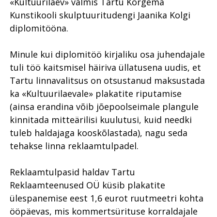
«Kultuurilaev» valmis Tartu Kõrgema
Kunstikooli skulptuuritudengi Jaanika Kolgi
diplomitööna.
Minule kui diplomitöö kirjaliku osa juhendajale
tuli töö kaitsmisel häiriva üllatusena uudis, et
Tartu linnavalitsus on otsustanud maksustada
ka «Kultuurilaevale» plakatite riputamise
(ainsa erandina võib jõepoolseimale plangule
kinnitada mitteärilisi kuulutusi, kuid needki
tuleb haldajaga kooskõlastada), nagu seda
tehakse linna reklaamtulpadel.
Reklaamtulpasid haldav Tartu
Reklaamteenused OÜ küsib plakatite
ülespanemise eest 1,6 eurot ruutmeetri kohta
ööpäevas, mis kommertsürituse korraldajale