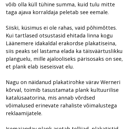
võib olla küll tühine summa, kuid tulu mitte
taga ajava korraldaja peletab see eemale.
Siiski, küsimus ei ole rahas, vaid põhimõttes.
Kui tartlased otsustasid ehitada linna kogu
Läänemere idakaldal erakordse plakatiseina,
siis peaks sel lastama elada ka täisväärtuslikku
planguelu, mille ajalooliseks pärisosaks on see,
et plank elab iseseisvat elu.
Nagu on näidanud plakatirohke värav Werneri
kõrval, toimib tasustamata plank kultuurilise
katalüsaatorina, mis annab võrdsed
võimalused erinevate rahaliste võimalustega
reklaamijatele.
Isemajandav plank asetab tellijad, plakatistid