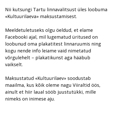
Nii kutsungi Tartu linnavalitsust üles loobuma
«Kultuurilaeva» maksustamisest.
Meeldetuletuseks olgu öeldud, et elame
Facebooki ajal, mil lugematud üritused on
loobunud oma plakatitest linnaruumis ning
kogu nende info leiame vaid nimetatud
võrgulehelt – plakatikunst aga hääbub
vaikselt.
Maksustatud «Kultuurilaev» soodustab
maailma, kus kõik oleme nagu Viiraltid öös,
ainult et hiir laual sööb juustutükki, mille
nimeks on inimese aju.