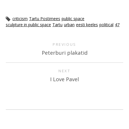
criticism
Tartu Postimees
public space
sculpture in public space
Tartu
urban
eesti keeles
political
47
PREVIOUS
Peterburi plakatid
NEXT
I Love Pavel