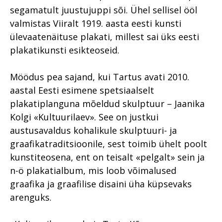
segamatult juustujuppi sõi. Ühel sellisel ööl
valmistas Viiralt 1919. aasta eesti kunsti
ülevaatenäituse plakati, millest sai üks eesti
plakatikunsti esikteoseid.
Möödus pea sajand, kui Tartus avati 2010.
aastal Eesti esimene spetsiaalselt
plakatiplanguna mõeldud skulptuur – Jaanika
Kolgi «Kultuurilaev». See on justkui
austusavaldus kohalikule skulptuuri- ja
graafikatraditsioonile, sest toimib ühelt poolt
kunstiteosena, ent on teisalt «pelgalt» sein ja
n-ö plakatialbum, mis loob võimalused
graafika ja graafilise disaini üha küpsevaks
arenguks.